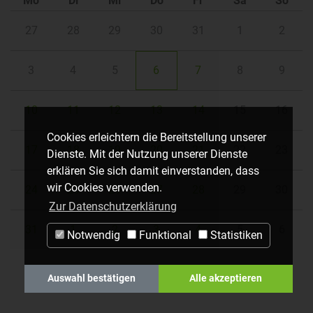
Mo
Di
Mi
Do
Fr
Sa
So
27
28
29
30
31
1
2
3
4
5
6
7
8
9
10
11
12
13
14
15
16
Cookies erleichtern die Bereitstellung unserer
17
18
19
20
21
22
23
Dienste. Mit der Nutzung unserer Dienste
erklären Sie sich damit einverstanden, dass
wir Cookies verwenden.
24
25
26
27
28
29
30
Zur Datenschutzerklärung
31
1
2
3
4
5
6
Notwendig
Funktional
Statistiken
Auswahl bestätigen
Alle akzeptieren