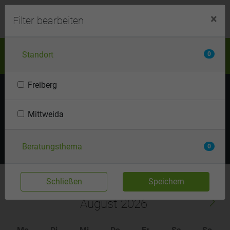
menu
Login
×
Filter bearbeiten
Unsere Termine
Standort
0
Freiberg
Meine ausgewählten Filterkriterien:
Keine
Mittweida
Anzeigemodus
Termine filtern
Beratungsthema
0
Schließen
Speichern
August