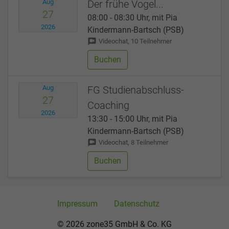
Aug
Der frühe Vogel...
27
08:00 - 08:30 Uhr, mit Pia
2026
Kindermann-Bartsch (PSB)
voice_chat
Videochat, 10 Teilnehmer
Buchen
Aug
FG Studienabschluss-
27
Coaching
2026
13:30 - 15:00 Uhr, mit Pia
Kindermann-Bartsch (PSB)
voice_chat
Videochat, 8 Teilnehmer
Buchen
Impressum
Datenschutz
© 2026 zone35 GmbH & Co. KG