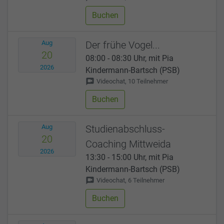
Buchen
Aug
Der frühe Vogel...
20
08:00 - 08:30 Uhr, mit Pia
2026
Kindermann-Bartsch (PSB)
voice_chat
Videochat, 10 Teilnehmer
Buchen
Aug
Studienabschluss-
20
Coaching Mittweida
2026
13:30 - 15:00 Uhr, mit Pia
Kindermann-Bartsch (PSB)
voice_chat
Videochat, 6 Teilnehmer
Buchen