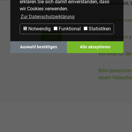
erklären Sie sich damit einverstanden, dass
Alternative mit,
wir Cookies verwenden.
Zur Datenschutzerklärung
Sie erhalten vo
Notwendig
Funktional
Statistiken
Seien Sie bitte
Weiter
Auswahl bestätigen
Alle akzeptieren
Wo finde ich de
Bitte überprüfe
einem Videochat