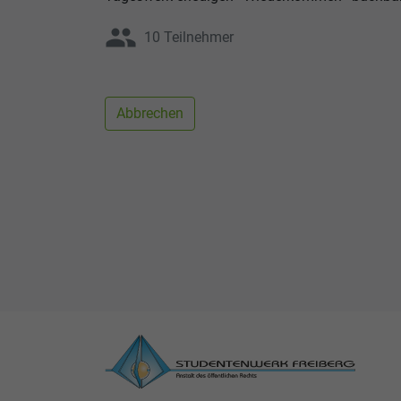
group
10 Teilnehmer
Abbrechen