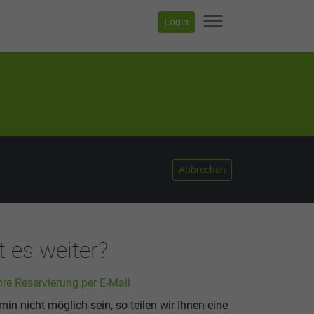
menu
Login
Abbrechen
 es weiter?
hre Reservierung per E-Mail
rmin nicht möglich sein, so teilen wir Ihnen eine