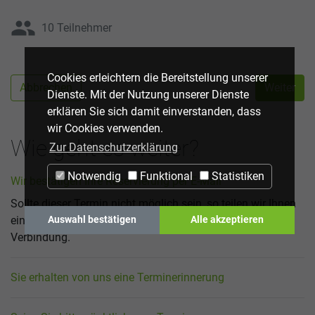
group
10 Teilnehmer
Cookies erleichtern die Bereitstellung unserer
Abbrechen
Weiter
Dienste. Mit der Nutzung unserer Dienste
erklären Sie sich damit einverstanden, dass
wir Cookies verwenden.
Wie geht es weiter?
Zur Datenschutzerklärung
Notwendig
Funktional
Statistiken
Wir bestätigen Ihre Reservierung per E-Mail
Sollte dieser Termin nicht möglich sein, so teilen wir Ihnen
eine Alternative mit, bzw. setzen wir uns mit Ihnen in
Auswahl bestätigen
Alle akzeptieren
Verbindung.
Sie erhalten von uns eine Terminerinnerung