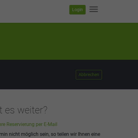
menu
Login
Abbrechen
 es weiter?
hre Reservierung per E-Mail
rmin nicht möglich sein, so teilen wir Ihnen eine