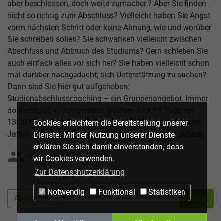
aber beschlossen, doch weiterzumachen? Aber Sie finden
nicht so richtig zum Abschluss? Vielleicht haben Sie Angst
vorm nächsten Schritt oder keine Ahnung, wie und worüber
Sie schreiben sollen? Sie schwanken vielleicht zwischen
Abschluss und Abbruch des Studiums? Gern schieben Sie
auch einfach alles vor sich her? Sie haben vielleicht schon
mal darüber nachgedacht, sich Unterstützung zu suchen?
Dann sind Sie hier gut aufgehoben:
Studienabschlusscoaching – ein Gruppenangebot. Immer
donnerstags in den geraden Wochen aller 14 Tage von
13:30 Uhr – 15:00 Uhr Ort: digital / 4 Präsenztermine im
Cookies erleichtern die Bereitstellung unserer
Jahr (i.d.R. 1. Donnerstag im Monat des neuen Quartals).
Dienste. Mit der Nutzung unserer Dienste
erklären Sie sich damit einverstanden, dass
group
6 Teilnehmer
wir Cookies verwenden.
Zur Datenschutzerklärung
Notwendig
Funktional
Statistiken
Abbrechen
Weiter