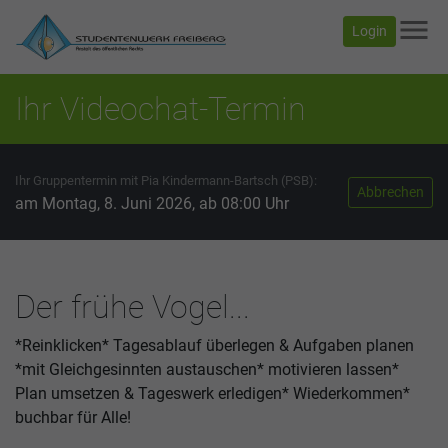
menu
Login
Ihr Videochat-Termin
Ihr Gruppentermin mit Pia Kindermann-Bartsch (PSB):
Abbrechen
am Montag, 8. Juni 2026, ab 08:00 Uhr
Der frühe Vogel...
*Reinklicken* Tagesablauf überlegen & Aufgaben planen
*mit Gleichgesinnten austauschen* motivieren lassen*
Plan umsetzen & Tageswerk erledigen* Wiederkommen*
buchbar für Alle!