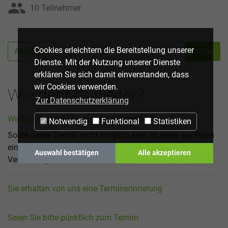
group
10 Teilnehmer
Cookies erleichtern die Bereitstellung unserer
Abbrechen
Weiter
Dienste. Mit der Nutzung unserer Dienste
erklären Sie sich damit einverstanden, dass
wir Cookies verwenden.
Wie geht es weiter?
Zur Datenschutzerklärung
Wir bestätigen Ihre Reservierung per E-Mail
Notwendig
Funktional
Statistiken
Sollte dieser Termin nicht möglich sein, so teilen wir Ihnen
eine Alternative mit, bzw. setzen wir uns mit Ihnen in
Auswahl bestätigen
Alle akzeptieren
Verbindung.
Sie erhalten von uns eine Terminerinnerung
Seien Sie bitte pünktlich zum Termin